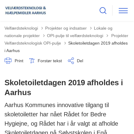
Velfærdsteknologi
Projekter og indsatser
Lokale og
Tilbage til
nationale projekter
OPI-pulje til velfærdsteknologi
Projekter
Velfærdsteknologisk OPI-pulje
Skoletoiletdagen 2019 afholdes
i Aarhus
Print
Forstør tekst
Del
Skoletoiletdagen 2019 afholdes i
Aarhus
Aarhus Kommunes innovative tilgang til
skoletoiletter har nået Rådet for Bedre
Hygiejne, og Rådet har i år valgt at afholde
Skoletoiletdagen på Sølystskolen i Egå.