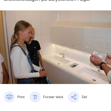
Print
Forstør tekst
Del