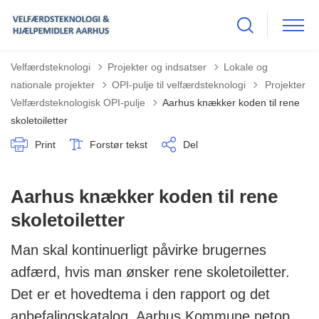
Velfærdsteknologi
Projekter og indsatser
Lokale og
Tilbage til
nationale projekter
OPI-pulje til velfærdsteknologi
Projekter
Velfærdsteknologisk OPI-pulje
Aarhus knækker koden til rene
skoletoiletter
Print
Forstør tekst
Del
Aarhus knækker koden til rene
skoletoiletter
Man skal kontinuerligt påvirke brugernes
adfærd, hvis man ønsker rene skoletoiletter.
Det er et hovedtema i den rapport og det
anbefalingskatalog, Aarhus Kommune netop