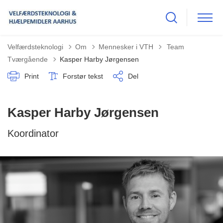
Tilbage til
Velfærdsteknologi
Om
Mennesker i VTH
Team
Tværgående
Kasper Harby Jørgensen
Print
Forstør tekst
Del
Kasper Harby Jørgensen
Koordinator