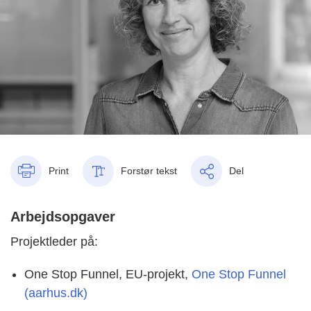
Print
Forstør tekst
Del
Arbejdsopgaver
Projektleder på:
One Stop Funnel, EU-projekt,
One Stop Funnel
(aarhus.dk)