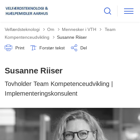
Tilbage til
Velfærdsteknologi
Om
Mennesker i VTH
Team
Kompentenceudvikling
Susanne Riiser
Print
Forstør tekst
Del
Susanne Riiser
Tovholder Team Kompetenceudvikling |
Implementeringskonsulent