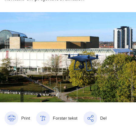
Print
Forstør tekst
Del