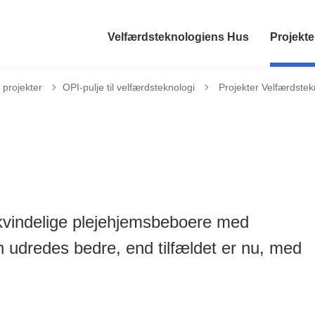
Velfærdsteknologiens Hus
Projekte
Tilbage til
 projekter
OPI-pulje til velfærdsteknologi
Projekter Velfærdstek
 kvindelige plejehjemsbeboere med
n udredes bedre, end tilfældet er nu, med