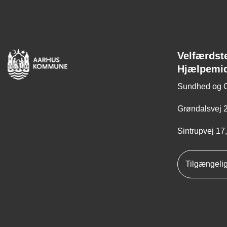
Velfærdst
Hjælpemi
Sundhed og 
Grøndalsvej 2
Sintrupvej 17
Tilgængeli