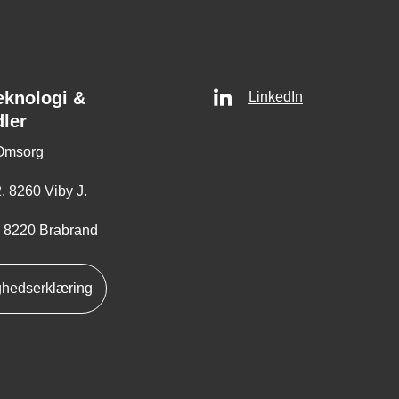
eknologi &
LinkedIn
dler
Omsorg
. 8260 Viby J.
, 8220 Brabrand
ghedserklæring