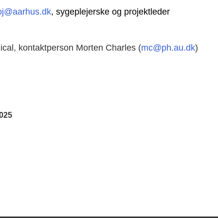
oj@aarhus.dk
, sygeplejerske og projektleder
cal, kontaktperson Morten Charles (
mc@ph.au.dk
)
2025