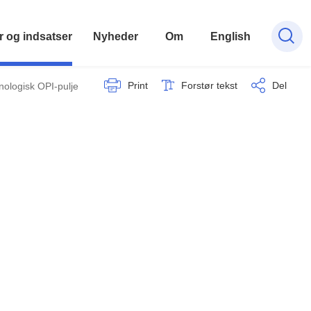
r og indsatser
Nyheder
Om
English
Print
Forstør tekst
Del
nologisk OPI-pulje