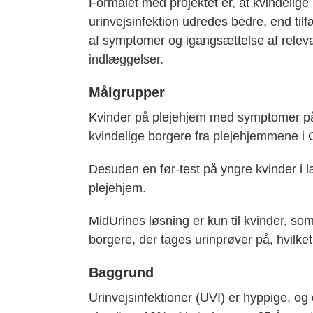
Formålet med projektet er, at kvindeli
urinvejsinfektion udredes bedre, end tilf
af symptomer og igangsættelse af releva
indlæggelser.
Målgrupper
Kvinder på plejehjem med symptomer på
kvindelige borgere fra plejehjemmene i
Desuden en før-test på yngre kvinder i 
plejehjem.
MidUrines løsning er kun til kvinder, so
borgere, der tages urinprøver på, hvilket 
Baggrund
Urinvejsinfektioner (UVI) er hyppige, og