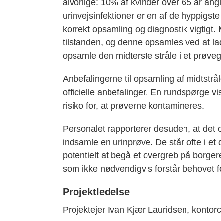
alvorlige: 10% af kvinder over 65 år ang
urinvejsinfektioner er en af de hyppigste
korrekt opsamling og diagnostik vigtigt. 
tilstanden, og denne opsamles ved at lad
opsamle den midterste stråle i et prøveg
Anbefalingerne til opsamling af midtstrå
officielle anbefalinger. En rundspørge vi
risiko for, at prøverne kontamineres.
Personalet rapporterer desuden, at det o
indsamle en urinprøve. De står ofte i et
potentielt at begå et overgreb på borger
som ikke nødvendigvis forstår behovet 
Projektledelse
Projektejer Ivan Kjær Lauridsen, konto