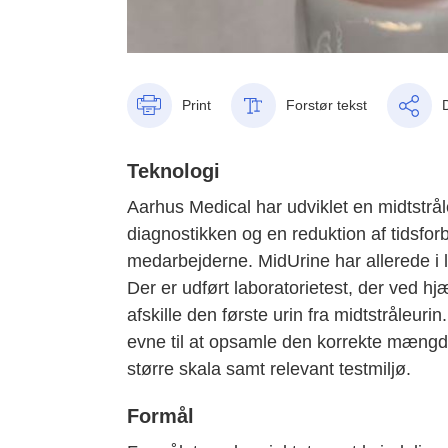
Print
Forstør tekst
Teknologi
Aarhus Medical har udviklet en midtstrål
diagnostikken og en reduktion af tidsfor
medarbejderne. MidUrine har allerede i l
Der er udført laboratorietest, der ved hjæl
afskille den første urin fra midtstråleuri
evne til at opsamle den korrekte mængde
større skala samt relevant testmiljø.
Formål