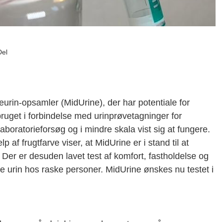
Del
eurin-opsamler (MidUrine), der har potentiale for
bruget i forbindelse med urinprøvetagninger for
aboratorieforsøg og i mindre skala vist sig at fungere.
p af frugtfarve viser, at MidUrine er i stand til at
n. Der er desuden lavet test af komfort, fastholdelse og
 urin hos raske personer. MidUrine ønskes nu testet i