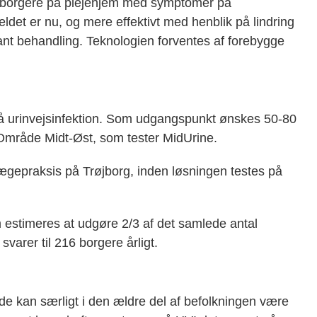
ge borgere på plejehjem med symptomer på
ældet er nu, og mere effektivt med henblik på lindring
nt behandling. Teknologien forventes af forebygge
 urinvejsinfektion. Som udgangspunkt ønskes 50-80
 Område Midt-Øst, som tester MidUrine.
lægepraksis på Trøjborg, inden løsningen testes på
m estimeres at udgøre 2/3 af det samlede antal
svarer til 216 borgere årligt.
 de kan særligt i den ældre del af befolkningen være