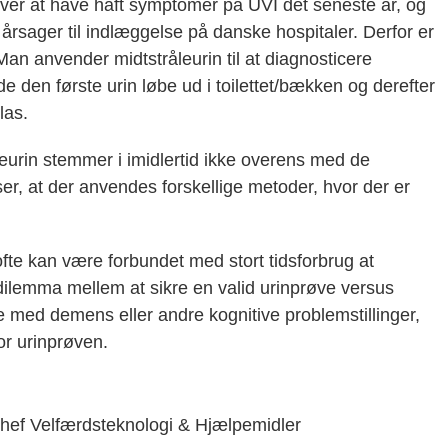
iver at have haft symptomer på UVI det seneste år, og
 årsager til indlæggelse på danske hospitaler
. Derfor er
Man anvender midtstråleurin til at diagnosticere
e den første urin løbe ud i toilettet/bækken og derefter
las.
leurin stemmer i imidlertid ikke overens med de
ser, at der anvendes forskellige metoder, hvor der er
fte kan være forbundet med stort tidsforbrug at
 dilemma mellem at sikre en valid urinprøve versus
e med demens eller andre kognitive problemstillinger,
for urinprøven.
rchef Velfærdsteknologi & Hjælpemidler