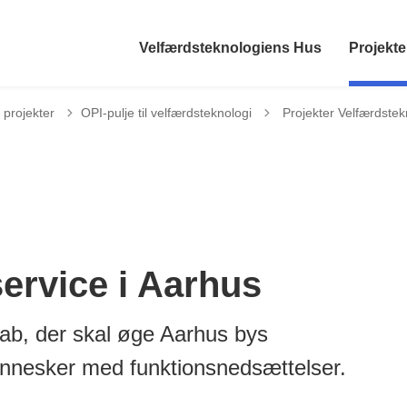
Velfærdsteknologiens Hus
Projekte
Tilbage til
 projekter
OPI-pulje til velfærdsteknologi
Projekter Velfærdstek
ervice i Aarhus
skab, der skal øge Aarhus bys
ennesker med funktionsnedsættelser.