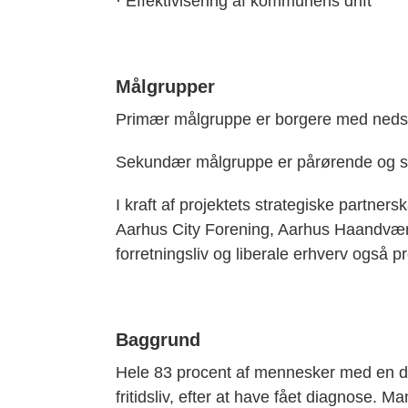
· Effektivisering af kommunens drift
Målgrupper
Primær målgruppe er borgere med nedsa
Sekundær målgruppe er pårørende og stø
I kraft af projektets strategiske part
Aarhus City Forening, Aarhus Haandvær
forretningsliv og liberale erhverv også
Baggrund
Hele 83 procent af mennesker med en de
fritidsliv, efter at have fået diagnose. Ma