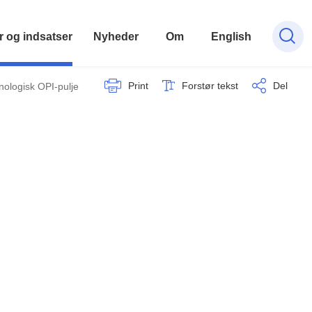
r og indsatser
Nyheder
Om
English
Print
Forstør tekst
Del
nologisk OPI-pulje