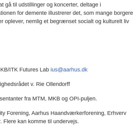
t gå til udstillinger og koncerter, deltage i
uationen for demente illustrerer det, som mange borgere
 oplever, nemlig et begrænset socialt og kulturelt liv
.
 MKB/ITK Futures Lab
ius@aarhus.dk
ghedsrådet v. Rie Ollendorff
æsentanter fra MTM, MKB og OPI-puljen.
ity Forening, Aarhus Haandværkerforening, Erhverv
 Flere kan komme til undervejs.