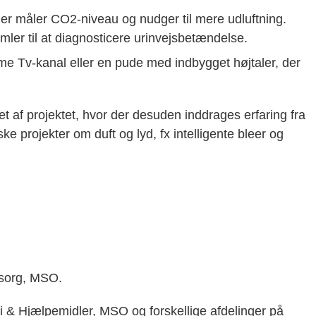
 der måler CO2-niveau og nudger til mere udluftning.
ler til at diagnosticere urinvejsbetændelse.
me Tv-kanal eller en pude med indbygget højtaler, der
 af projektet, hvor der desuden inddrages erfaring fra
e projekter om duft og lyd, fx intelligente bleer og
msorg, MSO.
& Hjælpemidler, MSO og forskellige afdelinger på