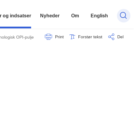
r og indsatser
Nyheder
Om
English
Print
Forstør tekst
Del
nologisk OPI-pulje