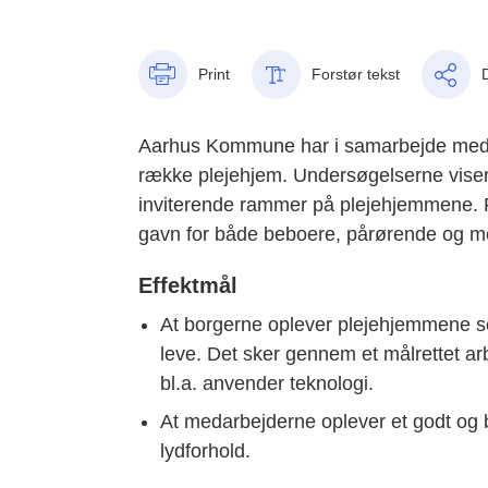
Print
Forstør tekst
Aarhus Kommune har i samarbejde med Aa
række plejehjem. Undersøgelserne viser, 
inviterende rammer på plejehjemmene. Pr
gavn for både beboere, pårørende og m
Effektmål
At borgerne oplever plejehjemmene so
leve. Det sker gennem et målrettet arb
bl.a. anvender teknologi.
At medarbejderne oplever et godt og b
lydforhold.