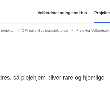
Velfærdsteknologiens Hus
Projekte
Tilbage til
 projekter
OPI-pulje til velfærdsteknologi
Projekter Velfærdstek
res, så plejehjem bliver rare og hjemlige