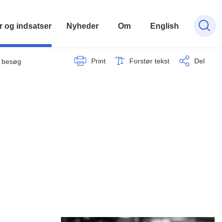
r og indsatser
Nyheder
Om
English
Print
Forstør tekst
Del
e besøg