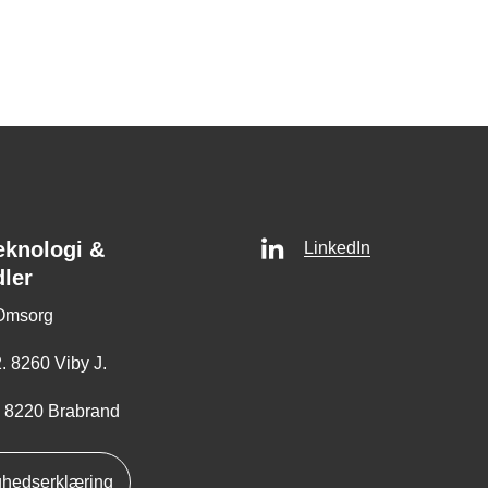
eknologi &
LinkedIn
dler
Omsorg
. 8260 Viby J.
, 8220 Brabrand
ghedserklæring