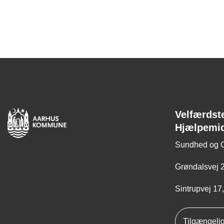
Velfærdst
Hjælpemi
Sundhed og 
Grøndalsvej 2
Sintrupvej 17
Tilgængeli