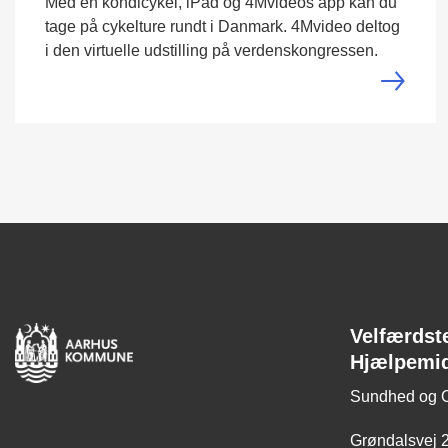
Med en kondicykel, iPad og 4Mvideos app kan du
tage på cykelture rundt i Danmark. 4Mvideo deltog
i den virtuelle udstilling på verdenskongressen.
Velfærdst
Hjælpemi
Sundhed og 
Grøndalsvej 2