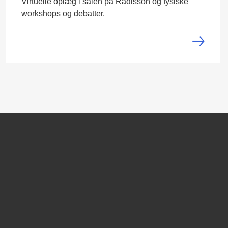
Virtuelle oplæg i salen på Radisson og fysiske
workshops og debatter.