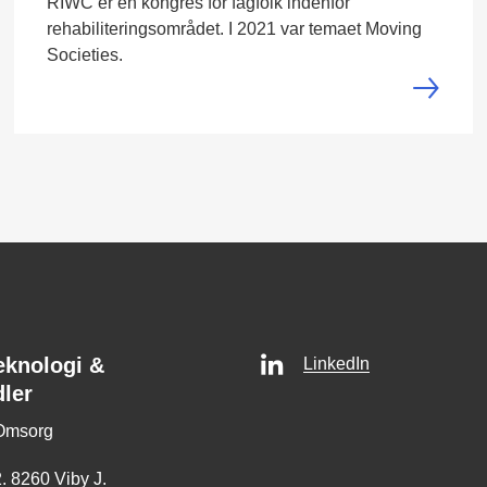
RIWC er en kongres for fagfolk indenfor
rehabiliteringsområdet. I 2021 var temaet Moving
Societies.
eknologi &
LinkedIn
dler
Omsorg
. 8260 Viby J.