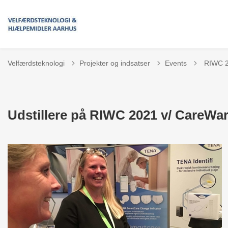
Tilbage t
Velfærdsteknologi
Projekter og indsatser
Events
RIWC 20
Udstillere på RIWC 2021 v/ CareWa