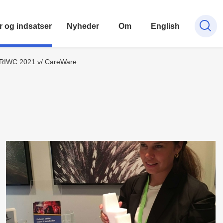
r og indsatser
Nyheder
Om
English
å RIWC 2021 v/ CareWare