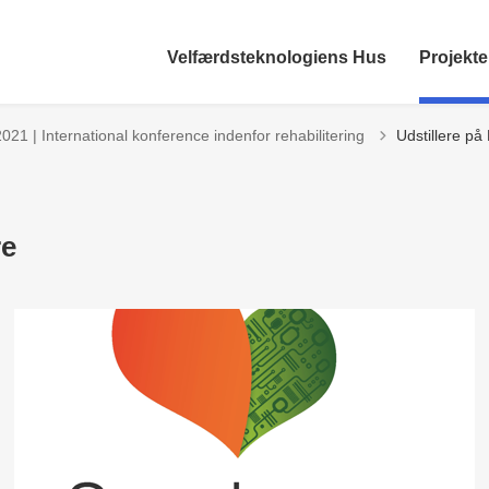
Velfærdsteknologiens Hus
Projekte
il
21 | International konference indenfor rehabilitering
Udstillere p
re